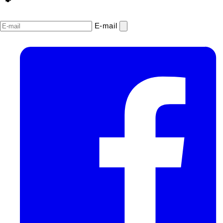
E‑mail