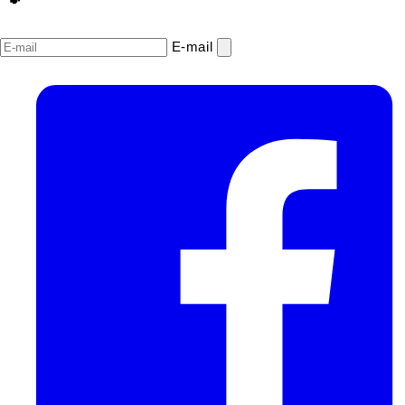
E‑mail